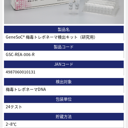
製品名
GeneSoC® 梅毒トレポネーマ検出キット（研究用）
製品コード
GSC-REA-006-R
JANコード
4987060010131
検出対象
梅毒トレポネーマDNA
包装単位
24テスト
貯蔵方法
2~8℃