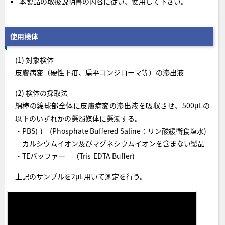
本製品の取扱説明書の内容に従い、使用して下さい。
使用検体
(1) 対象検体
皮膚病変（硬性下疳、扁平コンジローマ等）の滲出液
(2) 検体の採取法
綿棒の綿球部全体に皮膚病変の滲出液を吸収させ、500μLの
以下のいずれかの懸濁媒体に懸濁する。
・PBS(-) (Phosphate Buffered Saline：リン酸緩衝食塩水)
カルシウムイオン及びマグネシウムイオンを含まない製品
・TEバッファー （Tris-EDTA Buffer)
上記のサンプルを2μL用いて測定を行う。